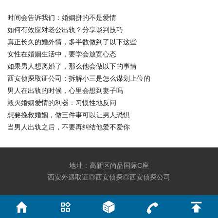
时间会告诉我们：婚姻拼的不是爱情
如何有效应对老公出轨？分享谈判技巧
真正长久的婚外情，多半数做到了以下这些
女性在婚姻生活中，要学会放宽心态
如果男人想离婚了，那么他会做以下的事情
西安侦探取证公司：拆解小三是怎么谋划上位的
男人在出轨的时候，心里会想到妻子吗
毁灭婚姻爱情的利器：习惯性地反问
想要挽救婚姻，做三件事可以让男人恐惧
当男人出轨之后，不要再纠结他爱不爱你
地址：高新区尚品国际C座
西安外遇取证
◎
西安侦探
◎
西安侦探公司




